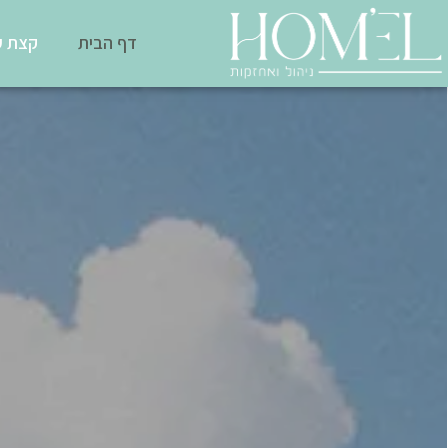
דף הבית
קצת ע